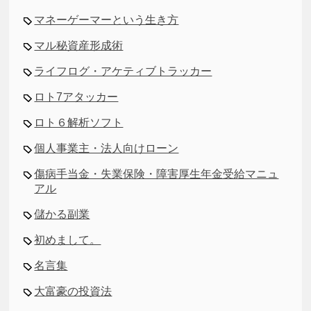
マネーゲーマーという生き方
マル秘資産形成術
ライフログ・アケティブトラッカー
ロト7アタッカー
ロト６解析ソフト
個人事業主・法人向けローン
傷病手当金・失業保険・障害厚生年金受給マニュ
アル
儲かる副業
初めまして。
名言集
大富豪の投資法